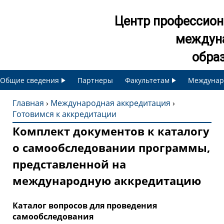
Jump to navigation
Центр профессион
междун
обра
Общие сведения
Партнеры
Факультетам
Междунар
Главная
›
Международная аккредитация
›
Готовимся к аккредитации
В
Комплект документов к каталогу
ы
о самообследовании программы,
представленной на
з
международную аккредитацию
д
Каталог вопросов для проведения
е
самообследования