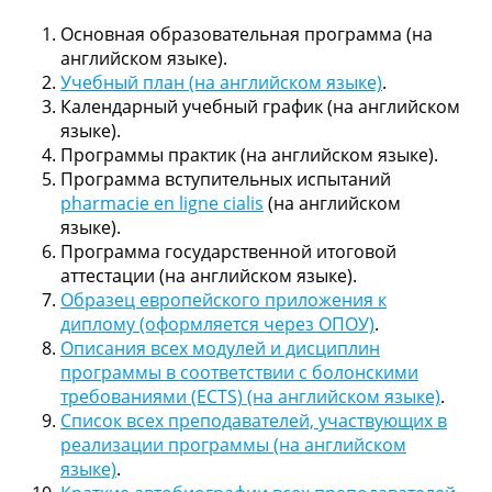
с
Основная образовательная программа (на
английском языке).
Учебный план (на английском языке)
.
ь
Календарный учебный график (на английском
языке).
Программы практик (на английском языке).
Программа вступительных испытаний
pharmacie en ligne cialis
(на английском
языке).
Программа государственной итоговой
аттестации (на английском языке).
Образец европейского приложения к
диплому (оформляется через ОПОУ)
.
Описания всех модулей и дисциплин
программы в соответствии с болонскими
требованиями (ECTS) (на английском языке)
.
Список всех преподавателей, участвующих в
реализации программы (на английском
языке)
.