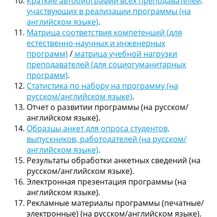
Краткие автобиографии всех преподавателей,
участвующих в реализации программы (на
английском языке)
.
Матрица соответствия компетенций (для
естественно-научных и инженерных
программ)
/
матрица учебной нагрузки
преподавателей (для социогуманитарных
программ)
.
Статистика по набору на программу (на
русском/английском языке)
.
Отчет о развитии программы (на русском/
английском языке).
Образцы анкет для опроса студентов,
выпускников, работодателей (на русском/
английском языке)
.
Результаты обработки анкетных сведений (на
русском/английском языке).
Электронная презентация программы (на
английском языке).
Рекламные материалы программы (печатные/
электронные) (на русском/английском языке).