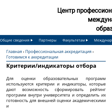
Jump to navigation
Центр профессион
междун
обра
Общие сведения
Партнеры
Факультетам
Междунар
Главная
›
Профессиональная аккредитация
›
Готовимся к аккредитации
В
Критерии/индикаторы отбора
ы
Для оценки образовательных программ
з
используются критерии и индикаторы, которые
дают возможность сформировать рейтинг
программ внутри университета и определить их
д
готовность для внешней оценки академическими
и
е