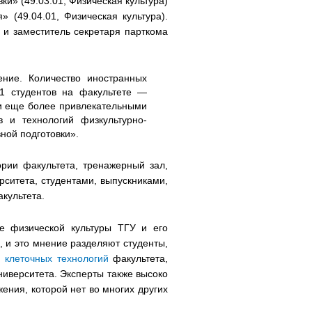
и» (49.03.01, Физическая культура)
 (49.04.01, Физическая культура).
н и заместитель секретаря парткома
ние. Количество иностранных
91 студентов на факультете —
ли еще более привлекательными
 и технологий физкультурно-
ной подготовки».
рии факультета, тренажерный зал,
рситета, студентами, выпускниками,
культета.
е физической культуры ТГУ и его
, и это мнение разделяют студенты,
 клеточных технологий
факультета,
иверситета. Эксперты также высоко
ения, которой нет во многих других