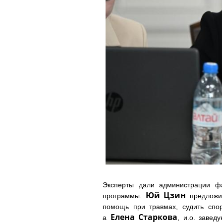
Эксперты дали администрации фа
Юй Цзин
программы.
предложил
помощь при травмах, судить спо
Елена Старкова
а
, и.о. заве