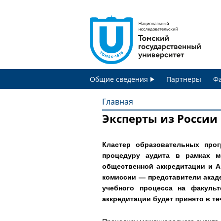
Общие сведения
Партнеры
Ф
Главная
Эксперты из России
В
ы
Кластер образовательных прог
процедуру аудита в рамках м
з
общественной аккредитации и А
комиссии — представители акад
д
учебного процесса на факуль
аккредитации будет принято в те
е