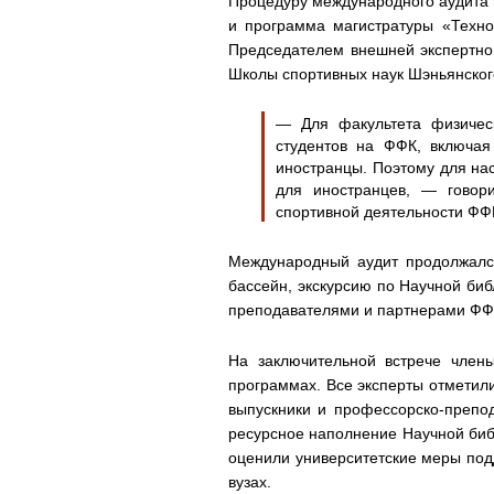
Процедуру международного аудита п
и программа магистратуры «Технол
с
Председателем внешней экспертно
Школы спортивных наук Шэньянского
ь
— Для факультета физическ
студентов на ФФК, включая
иностранцы. Поэтому для на
для иностранцев, — гово
спортивной деятельности ФФК
Международный аудит продолжался
бассейн, экскурсию по Научной биб
преподавателями и партнерами ФФК
На заключительной встрече член
программах. Все эксперты отметили
выпускники и профессорско-препо
ресурсное наполнение Научной биб
оценили университетские меры подд
вузах.