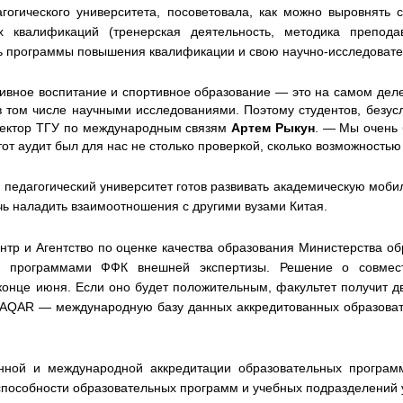
агогического университета, посоветовала, как можно выровнять
х квалификаций (тренерская деятельность, методика препода
ь программы повышения квалификации и свою научно-исследовате
ивное воспитание и спортивное образование — это на самом деле
 том числе научными исследованиями. Поэтому студентов, безусл
ректор ТГУ по международным связям
Артем Рыкун
. — Мы очень 
от аудит был для нас не столько проверкой, сколько возможностью
 педагогический университет готов развивать академическую моби
очь наладить взаимоотношения с другими вузами Китая.
нтр и Агентство по оценке качества образования Министерства об
 программами ФФК внешней экспертизы. Решение о совмест
онце июня. Если оно будет положительным, факультет получит дв
DAQAR — международную базу данных аккредитованных образовате
нной и международной аккредитации образовательных програ
способности образовательных программ и учебных подразделений 