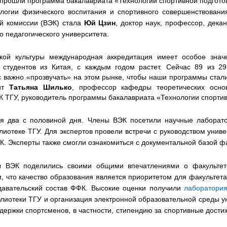
рошли программа бакалавриата «Технологии спортивной подготовк
огии физического воспитания и спортивного совершенствования»
й комиссии (ВЭК) стала
Юй Цзин
, доктор наук, профессор, дека
 педагогического университета.
ой культуры международная аккредитация имеет особое значе
 студентов из Китая, с каждым годом растет. Сейчас 89 из 2
с важно «прозвучать» на этом рынке, чтобы наши программы ста
рит
Татьяна Шилько
, профессор кафедры теоретических основ
 ТГУ, руководитель программы бакалавриата «Технологии спортив
 два с половиной дня. Члены ВЭК посетили научные лаборато
лиотеке ТГУ. Для экспертов провели встречи с руководством униве
. Эксперты также смогли ознакомиться с документальной базой фа
ы ВЭК поделились своими общими впечатлениями о факультет
, что качество образования является приоритетом для факультета
давательский состав ФФК. Высокие оценки получили
лаборатория
лиотеки ТГУ и организация электронной образовательной среды ун
ержки спортсменов, в частности, стипендию за спортивные достиж