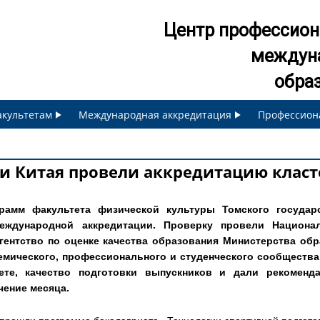
Jump to navigation
Центр профессион
междун
обра
акультетам
Международная аккредитация
Профессион
 и Китая провели аккредитацию клас
рамм факультета физической культуры Томского государ
еждународной аккредитации. Проверку провели Национа
гентство по оценке качества образования Министерства обр
емического, профессионального и студенческого сообществ
тете, качество подготовки выпускников и дали рекоменд
чение месяца.