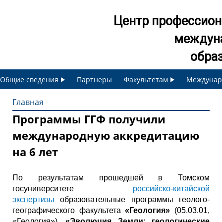
Jump to navigation
Центр профессион
междун
обра
Общие сведения
Партнеры
Факультетам
Междунар
Главная
Программы ГГФ получили
В
международную аккредитацию
ы
на 6 лет
з
По результатам прошедшей в Томском
д
госуниверситете
российско-китайской
экспертизы
образовательные программы геолого-
географического факультета
«Геология»
(05.03.01,
е
«Геология»),
«Эволюция Земли: геологические